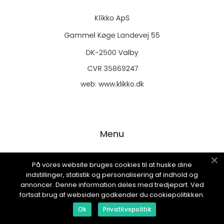
web:
www.klikko.dk
Menu
På vores website bruges cookies til at huske dine
Annonsering
indstillinger, statistik og personalisering af indhold og
Om oss
annoncer. Denne information deles med tredjepart. Ved
fortsat brug af websiden godkender du cookiepolitikken.
Cookies
Ok
Privatlivspolitik
Kontakta oss