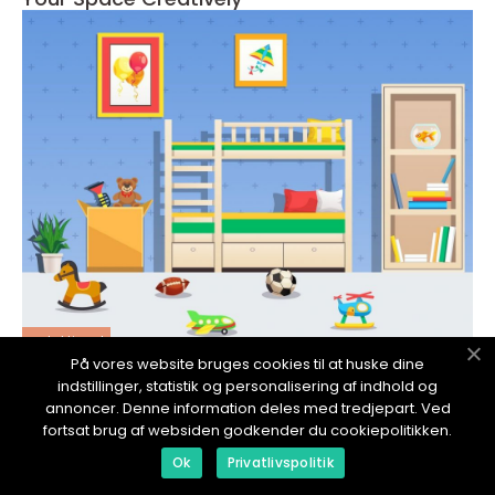
redaktionel
På vores website bruges cookies til at huske dine
17. January 2024
indstillinger, statistik og personalisering af indhold og
Posters för barnrum med djurmotiv är en
annoncer. Denne information deles med tredjepart. Ved
populär dekoration för att skapa en rolig
fortsat brug af websiden godkender du cookiepolitikken.
och inspirerande miljö för barn
Ok
Privatlivspolitik