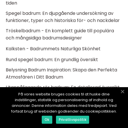
tiden
Spegel badrum: En djupgående undersökning av
funktioner, typer och historiska för- och nackdelar
Tröskelbadrum - En komplett guide till populära
och mångsidiga badrumsdesigner
Kalksten - Badrummets Naturliga Skönhet
Rund spegel badrum: En grundlig översikt
Belysning Badrum Inspiration: Skapa den Perfekta
Atmosfären i Ditt Badrum
Utanpåliggande rör badrum: En detaljerad översikt
och analys
På vores website bruges cookies til at huske dine
indstillinger, statistik og personalisering af indhold og
Microcement badrum - En trendig och praktisk
annoncer. Denne information deles med tredjepart. Ved
lösning för ditt hem
fortsat brug af websiden godkender du cookiepolitikken.
Ok
Privatlivspolitik
Lyxiga badrum - en guide till det ultimata