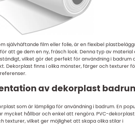
självhäftande film eller folie, är en flexibel plastbelägg
för att ge dem en ny, fräsch look. Denna typ av material 
eständigt, vilket gör det perfekt för användning i badrum 
t. Dekorplast finns i olika mönster, färger och texturer fö
preferenser.
ntation av dekorplast badru
korplast som är lämpliga för användning i badrum. En popu
är mycket hållbar och enkel att rengöra. PVC-dekorplas
texturer, vilket ger möjlighet att skapa olika stilar i