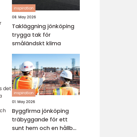
inspiration
08. May 2026
r
Takläggning jönköping
trygga tak för
småländskt klima
s det
inspiration
a
01. May 2026
Byggfirma jönköping
och
träbyggande för ett
sunt hem och en hållbar
framtid