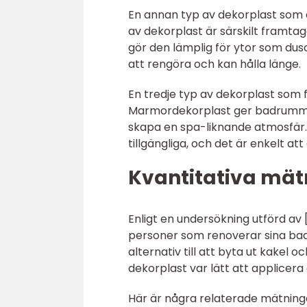
En annan typ av dekorplast som 
av dekorplast är särskilt framtage
gör den lämplig för ytor som dus
att rengöra och kan hålla länge.
En tredje typ av dekorplast so
Marmordekorplast ger badrummet 
skapa en spa-liknande atmosfär.
tillgängliga, och det är enkelt at
Kvantitativa mät
Enligt en undersökning utförd av 
personer som renoverar sina bad
alternativ till att byta ut kake
dekorplast var lätt att applicer
Här är några relaterade mätnin