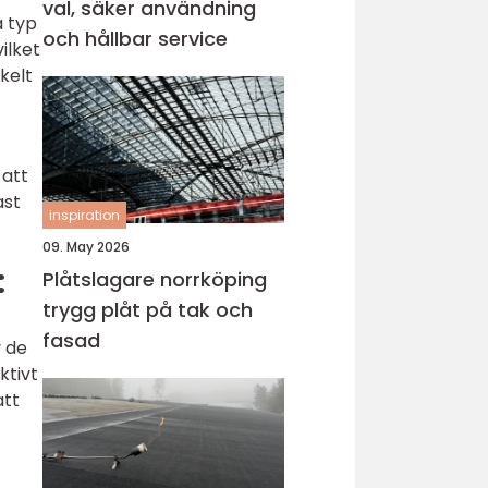
val, säker användning
a typ
och hållbar service
ilket
kelt
 att
ast
inspiration
09. May 2026
:
Plåtslagare norrköping
trygg plåt på tak och
fasad
v de
ktivt
att