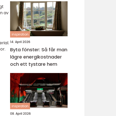
gt
en av
inspiration
14. April 2026
rial.
or.
Byta fönster: Så får man
lägre energikostnader
och ett tystare hem
inspiration
08. April 2026