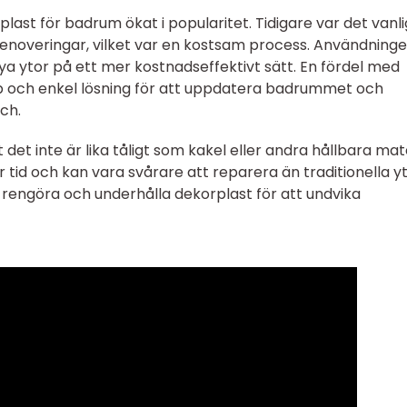
ast för badrum ökat i popularitet. Tidigare var det vanli
enoveringar, vilket var en kostsam process. Användning
ya ytor på ett mer kostnadseffektivt sätt. En fördel med
bb och enkel lösning för att uppdatera badrummet och
uch.
et inte är lika tåligt som kakel eller andra hållbara mate
 tid och kan vara svårare att reparera än traditionella yt
t rengöra och underhålla dekorplast för att undvika