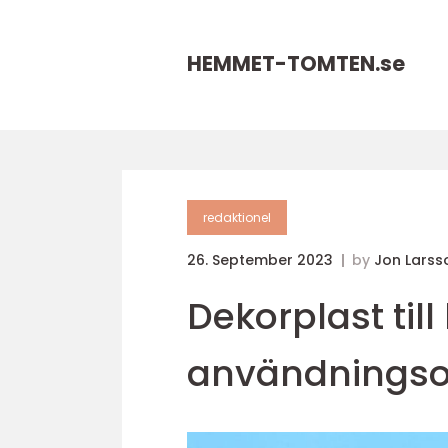
HEMMET-TOMTEN.
se
redaktionel
26. September 2023
by
Jon Larss
Dekorplast til
användnings