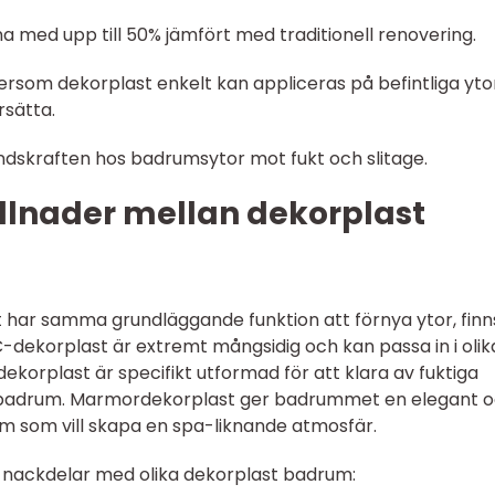
 med upp till 50% jämfört med traditionell renovering.
tersom dekorplast enkelt kan appliceras på befintliga yto
rsätta.
dskraften hos badrumsytor mot fukt och slitage.
illnader mellan dekorplast
st har samma grundläggande funktion att förnya ytor, finn
C-dekorplast är extremt mångsidig och kan passa in i olik
dekorplast är specifikt utformad för att klara av fuktiga
för badrum. Marmordekorplast ger badrummet en elegant 
dem som vill skapa en spa-liknande atmosfär.
 nackdelar med olika dekorplast badrum: