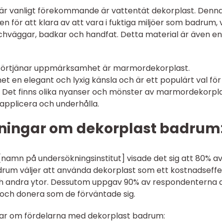
är vanligt förekommande är vattentät dekorplast. Denn
n för att klara av att vara i fuktiga miljöer som badrum, v
chväggar, badkar och handfat. Detta material är även en
m förtjänar uppmärksamhet är marmordekorplast.
en elegant och lyxig känsla och är ett populärt val för
 Det finns olika nyanser och mönster av marmordekorpl
t applicera och underhålla.
ningar om dekorplast badrum
[namn på undersökningsinstitut] visade det sig att 80% a
rum väljer att använda dekorplast som ett kostnadseffe
l och andra ytor. Dessutom uppgav 90% av respondenterna 
a och donera som de förväntade sig.
gar om fördelarna med dekorplast badrum: