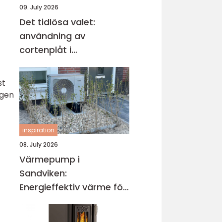
09. July 2026
Det tidlösa valet:
användning av
cortenplåt i
trädgårdsdesign
st
ngen
inspiration
08. July 2026
Värmepump i
Sandviken:
Energieffektiv värme för
villa och fastighet