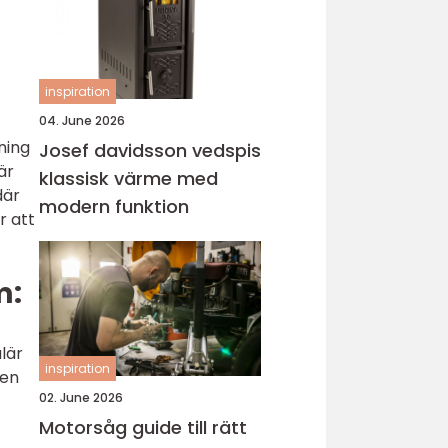
inspiration
04. June 2026
ning
Josef davidsson vedspis
är
klassisk värme med
där
modern funktion
r att
m:
lär
inspiration
ten
02. June 2026
Motorsåg guide till rätt