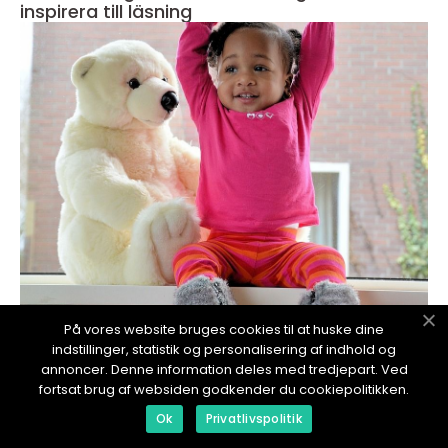
inspirera till läsning
redaktionel
På vores website bruges cookies til at huske dine
indstillinger, statistik og personalisering af indhold og
17. January 2024
annoncer. Denne information deles med tredjepart. Ved
Vimpel barnrum: Färgglada detaljer som
fortsat brug af websiden godkender du cookiepolitikken.
skapar en inbjudande och lekfull atmosfär
Ok
Privatlivspolitik