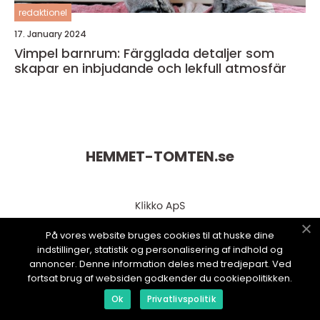
redaktionel
17. January 2024
Vimpel barnrum: Färgglada detaljer som
skapar en inbjudande och lekfull atmosfär
HEMMET-TOMTEN.
se
På vores website bruges cookies til at huske dine
indstillinger, statistik og personalisering af indhold og
annoncer. Denne information deles med tredjepart. Ved
fortsat brug af websiden godkender du cookiepolitikken.
web:
www.klikko.dk
Ok
Privatlivspolitik