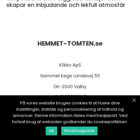
skapar en inbjudande och lekfull atmosfär
HEMMET-TOMTEN.
se
På vores website bruges cookies til at huske dine
web:
www.klikko.dk
indstillinger, statistik og personalisering af indhold og
annoncer. Denne information deles med tredjepart. Ved
fortsat brug af websiden godkender du cookiepolitikken.
Ok
Privatlivspolitik
Menu