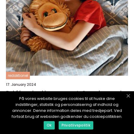
redaktionel
17. January 2024
Bokförvaring i barnrummet: Organisera och
inspirera till läsning
På vores website bruges cookies til at huske dine
indstillinger, statistik og personalisering af indhold og
annoncer. Denne information deles med tredjepart. Ved
fortsat brug af websiden godkender du cookiepolitikken.
Ok
Privatlivspolitik