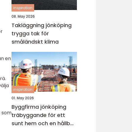
inspiration
08. May 2026
Takläggning jönköping
er
trygga tak för
småländskt klima
an en
rä.
älja
inspiration
01. May 2026
Byggfirma jönköping
a som
träbyggande för ett
sunt hem och en hållbar
framtid