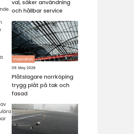
val, säker användning
nde.
och hållbar service
n
n
na
inspiration
09. May 2026
Plåtslagare norrköping
trygg plåt på tak och
fasad
 av
ulära
har