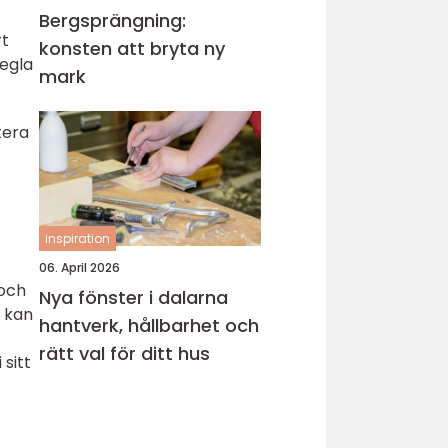
Bergsprängning:
rt
konsten att bryta ny
pegla
mark
tera
inspiration
06. April 2026
 och
Nya fönster i dalarna
l kan
hantverk, hållbarhet och
rätt val för ditt hus
sitt