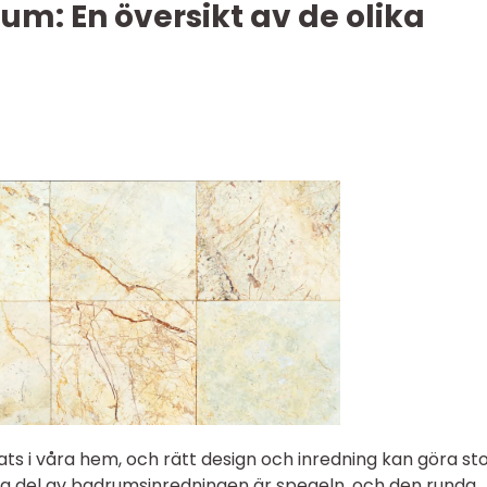
m: En översikt av de olika
ts i våra hem, och rätt design och inredning kan göra st
viktig del av badrumsinredningen är spegeln, och den runda