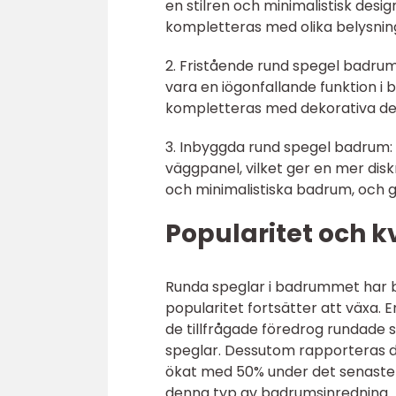
en stilren och minimalistisk des
kompletteras med olika belysnin
2. Fristående rund spegel badrum
vara en iögonfallande funktion 
kompletteras med dekorativa det
3. Inbyggda rund spegel badrum: 
väggpanel, vilket ger en mer di
och minimalistiska badrum, och g
Popularitet och 
Runda speglar i badrummet har bl
popularitet fortsätter att växa. 
de tillfrågade föredrog rundade s
speglar. Dessutom rapporteras d
ökat med 50% under det senaste å
denna typ av badrumsinredning.