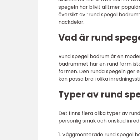
spegeln har blivit alltmer populä
översikt av ”rund spegel badrum”, 
nackdelar.
Vad är rund spe
Rund spegel badrum är en moder
badrummet har en rund form istäl
formen. Den runda spegeln ger e
kan passa bra i olika inredningssti
Typer av rund s
Det finns flera olika typer av ru
personlig smak och önskad inredni
1. Väggmonterade rund spegel b