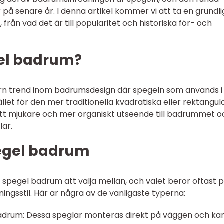
r på senare år. I denna artikel kommer vi att ta en grundli
från vad det är till popularitet och historiska för- och
gel badrum?
n trend inom badrumsdesign där spegeln som används i
let för den mer traditionella kvadratiska eller rektangul
tt mjukare och mer organiskt utseende till badrummet o
lar.
pegel badrum
nd spegel badrum att välja mellan, och valet beror oftast 
ngsstil. Här är några av de vanligaste typerna:
adrum: Dessa speglar monteras direkt på väggen och ka