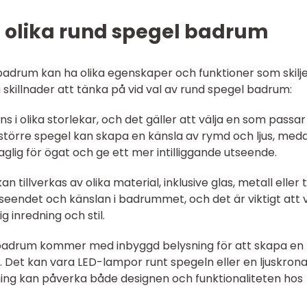
n olika rund spegel badrum
badrum kan ha olika egenskaper och funktioner som skilj
skillnader att tänka på vid val av rund spegel badrum:
ns i olika storlekar, och det gäller att välja en som passar
 större spegel kan skapa en känsla av rymd och ljus, med
lig för ögat och ge ett mer intilliggande utseende.
 tillverkas av olika material, inklusive glas, metall eller t
seendet och känslan i badrummet, och det är viktigt att v
 inredning och stil.
 badrum kommer med inbyggd belysning för att skapa en
. Det kan vara LED-lampor runt spegeln eller en ljuskron
ning kan påverka både designen och funktionaliteten hos