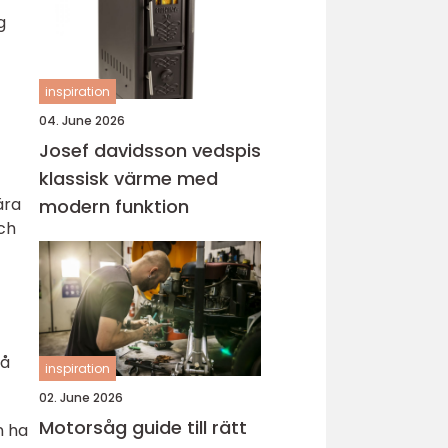
g
inspiration
04. June 2026
Josef davidsson vedspis
klassisk värme med
ära
modern funktion
ch
på
inspiration
02. June 2026
Motorsåg guide till rätt
n ha