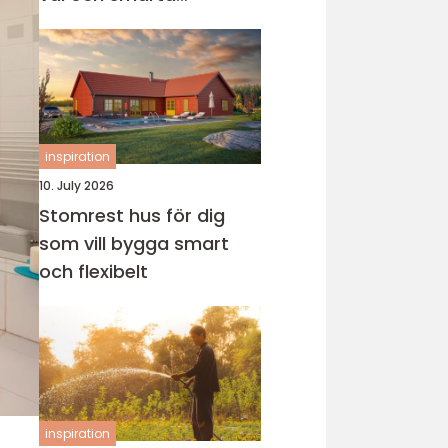
genvägar
inspiration
10. July 2026
Stomrest hus för dig
som vill bygga smart
och flexibelt
inspiration