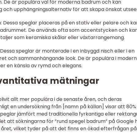
ign. De är populära val för moderna badrum och kan
g och upphängningsalternativ för att skapa önskat utsee
: Dessa speglar placeras på en stativ eller pelare och ka
i badrummet. De används ofta som accentstycken och ka
aljer som keramiska skålar eller växtarrangemang.
Dessa speglar är monterade i en inbyggd nisch eller i en
skret och sammanhängande look. De är populära i moder
er en känsla av rymd och elegans.
kvantitativa mätningar
ivit allt mer populära i de senaste åren, och deras
Enligt en undersökning från [namn på källan] visar att 80%
peglar jämfört med traditionella fyrkantiga eller rektang
et att sökningarna för ”rund spegel badrum” på Google 
ret, vilket tyder på att det finns en ökad efterfrågan på