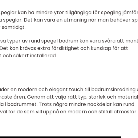
speglar kan ha mindre ytor tillgängliga för spegling jämfö
ra speglar. Det kan vara en utmaning när man behöver s
 samtidigt.
ssa typer av rund spegel badrum kan vara svåra att mon
Det kan krävas extra försiktighet och kunskap för att
 och säkert installerad.
der en modern och elegant touch till badrumsinredning
enaste åren. Genom att välja rätt typ, storlek och materia
la i badrummet. Trots några mindre nackdelar kan rund
l för de som vill uppnå en modern och stilfull atmosfär i 