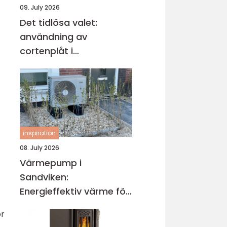
09. July 2026
Det tidlösa valet:
användning av
cortenplåt i
trädgårdsdesign
inspiration
08. July 2026
Värmepump i
Sandviken:
Energieffektiv värme för
villa och fastighet
or