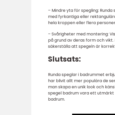
– Mindre yta för spegling: Runda 
med fyrkantiga eller rektangulä
hela kroppen eller flera personer
– Svårigheter med montering: Vi
på grund av deras form och vikt. 
säkerställa att spegeln är korrekt
Slutsats:
Runda speglar i badrummet erbju
har blivit allt mer populära de s
man skapa en unik look och käns
spegel badrum vara ett utmärkt va
badrum.