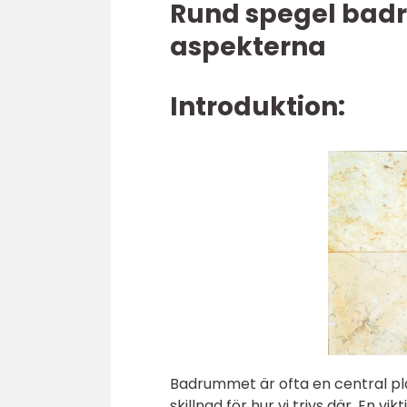
Rund spegel badru
aspekterna
Introduktion:
Badrummet är ofta en central pla
skillnad för hur vi trivs där. En 